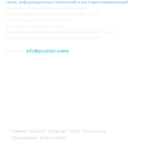
связи, информационных технологий и массовых коммуникаций
Учредитель Сенина Екатерина Евгеньевна
Главный редактор Сенина Екатерина Евгеньевна
Телефон редакции: 8 910 508 14 73
Эл. почта: info@prozhzn.online
Перепечатка авторских материалов разрешается только с
письменного согласия администрации сайта. 16+
Контакт:
info@prozhizn.online
НАШИ СОЦСЕТИ
Главное
Новости
Общество
Спорт
Психология
Образование
Вопрос-Ответ