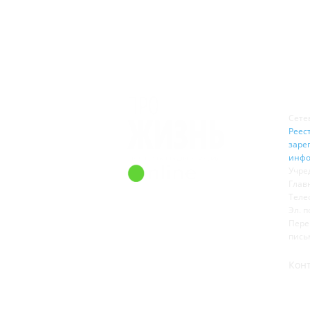
О 
Сете
Реест
заре
инфо
Учре
Глав
Теле
Эл. п
Пере
пись
Кон