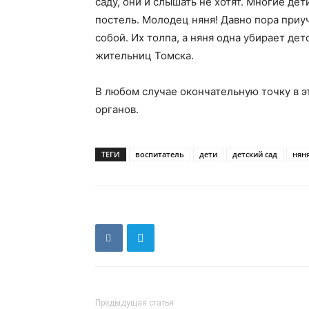
саду, они и слышать не хотят. Многие де
постель. Молодец няня! Давно пора приуча
собой. Их толпа, а няня одна убирает де
жительниц Томска.
В любом случае окончательную точку в э
органов.
ТЕГИ
воспитатель
дети
детский сад
нян
Предыдущая статья