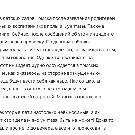
з детских садов Томска после заявления родителей
ньких воспитанников полы и… унитазы. Так она
ение. Сейчас, после сообщений об этом инциденте
анизовала проверку. По данным паблика
 применяла такие методы к детям, согласилась с тем,
елям извинения. Однако те настаивают на
 этот инцидент бурно обсуждается в томских
ие, как оказалось, на стороне возмущенных-
едь будут вести себя как надо. Нас со школы
се, и никто от этого не стал маньяком.
пользователей соцсетей. Многие согласились.
 некоторые дети настолько невыносимые, а их
ет свои дела мимо унитаза, быть не может! Дома то
ыли про него до вечера, а все что происходит в