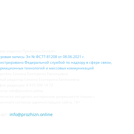
НАС
Н
вое издание Прожизнь.Онлайн
ровая запись: Эл № ФС77-81208 от 08.06.2021 г.
гистрировано Федеральной службой по надзору в сфере связи,
рмационных технологий и массовых коммуникаций
дитель Сенина Екатерина Евгеньевна
ный редактор Сенина Екатерина Евгеньевна
фон редакции: 8 910 508 14 73
очта: info@prozhzn.online
печатка авторских материалов разрешается только с
менного согласия администрации сайта. 16+
такт:
info@prozhizn.online