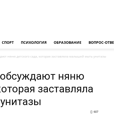
Общество
Спорт
Психология
Образование
Вопрос-Ответ
СПОРТ
ПСИХОЛОГИЯ
ОБРАЗОВАНИЕ
ВОПРОС-ОТВЕ
ают няню детского сада, которая заставляла малышей мыть унитазы
 обсуждают няню
которая заставляла
унитазы
607