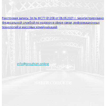
О НАС
Сетевое издание Прожизнь.Онлайн
Реестровая запись: Эл № ФС77-81208 от 08.06.2021 г. зарегистрировано
Федеральной службой по надзору в сфере связи, информационных
технологий и массовых коммуникаций
Учредитель Сенина Екатерина Евгеньевна
Главный редактор Сенина Екатерина Евгеньевна
Телефон редакции: 8 910 508 14 73
Эл. почта: info@prozhzn.online
Перепечатка авторских материалов разрешается только с
письменного согласия администрации сайта. 16+
Контакт:
info@prozhizn.online
НАШИ СОЦСЕТИ