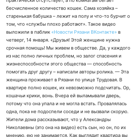
практически отсутствует, а по комнатам бегает
бесчисленное количество кошек. Сама хозяйка –
старенькая бабушка – лежит на полу и что-то бурчит о
том, что «службы плохо работают». Такое видео
выложили в паблик
«Новости Рязани ВКонтакте»
в
четверг, 14 января. «Друзья! Этой женщине нужна
срочная помощь! Мы живем в обществе. Да, у каждого
из нас полно личных проблем, но залог спасения и
жизнеспособности этого общества — способность
помогать друг другу – написали авторы ролика. — Эта
женщина проживает в Рязани по улице Трудовая. В
квартире полно кошек, их невозможно подсчитать. Ор,
кошачьи крики, вонь. Вчера ей выламывали дверь,
потому что она упала и не могла встать. Провалялась
одна, пока не подоспели соседи и не вызвали скорую.
Жители дома рассказывают, что у Александры
Николаевны (это она на видео) есть сын, но он, по их
мнению, ею не занимается. Как выглядит квартира вы