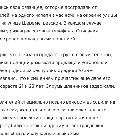
ись двое рязанцев, которые пострадали от
лей, на одного напали в час ночи на окраине улицы
чи на улице Шереметьевской. В каждом случае
ли у рязанцев сотовые телефоны. Описания
 с ранее полученными полицией.
ю, что в Рязани продают с рук сотовый телефон,
ики полиции разыскали продавца и установили,
женец одной из республик Средней Азии –
явлено, что к хищениям причастны еще двое его
озрасте 21 и 23 лет. Злоумышленников задержали.
риятелей специально поздно вечером выходили на
рохожих, желательно в состоянии алкогольного
резвым человеком проще справиться и он не
разу били жестоко и одному из пострадавших
фоны сбывали случайным знакомым.