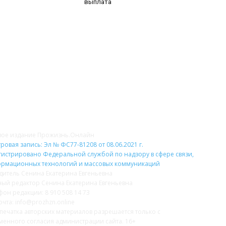
выплата
НАС
Н
вое издание Прожизнь.Онлайн
ровая запись: Эл № ФС77-81208 от 08.06.2021 г.
гистрировано Федеральной службой по надзору в сфере связи,
рмационных технологий и массовых коммуникаций
дитель Сенина Екатерина Евгеньевна
ный редактор Сенина Екатерина Евгеньевна
фон редакции: 8 910 508 14 73
очта: info@prozhzn.online
печатка авторских материалов разрешается только с
менного согласия администрации сайта. 16+