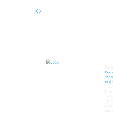
О 
Сете
Реест
заре
инфо
Учре
Глав
Теле
Эл. п
Пере
пись