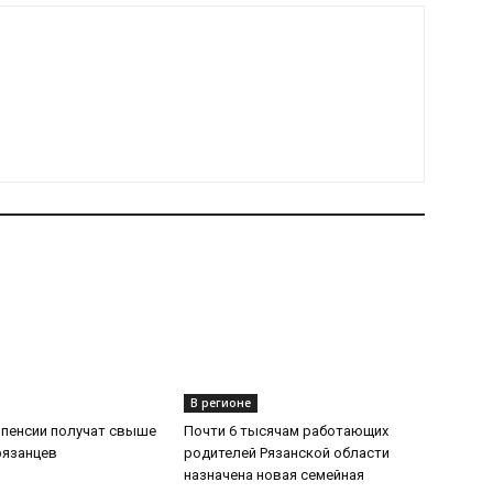
В регионе
 пенсии получат свыше
Почти 6 тысячам работающих
рязанцев
родителей Рязанской области
назначена новая семейная