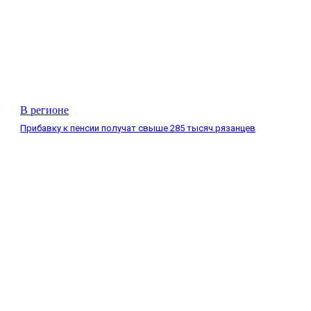
В регионе
Прибавку к пенсии получат свыше 285 тысяч рязанцев