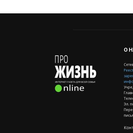
О 
Сете
Реест
заре
инфо
Учре
Глав
Теле
Эл. п
Пере
пись
Кон