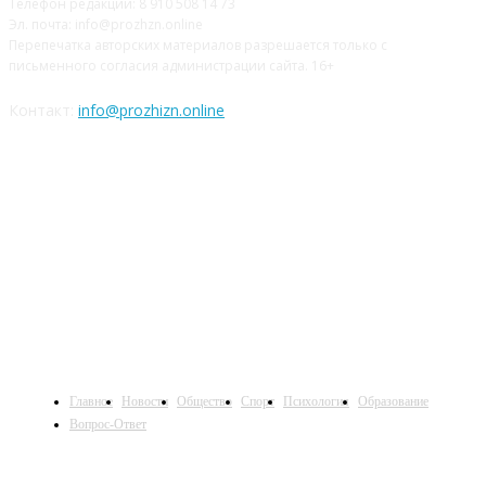
Телефон редакции: 8 910 508 14 73
Эл. почта: info@prozhzn.online
Перепечатка авторских материалов разрешается только с
письменного согласия администрации сайта. 16+
Контакт:
info@prozhizn.online
НАШИ СОЦСЕТИ
Главное
Новости
Общество
Спорт
Психология
Образование
Вопрос-Ответ