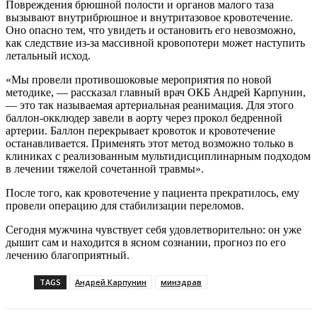
Повреждения брюшной полости и органов малого таза
вызывают внутрибрюшное и внутритазовое кровотечение.
Оно опасно тем, что увидеть и остановить его невозможно,
как следствие из-за массивной кровопотери может наступить
летальный исход.
«Мы провели противошоковые мероприятия по новой
методике, — рассказал главный врач ОКБ Андрей Карпунин,
— это так называемая артериальная реанимация. Для этого
баллон-окклюдер завели в аорту через прокол бедренной
артерии. Баллон перекрывает кровоток и кровотечение
останавливается. Применять этот метод возможно только в
клиниках с реализованным мультидисциплинарным подходом
в лечении тяжелой сочетанной травмы».
После того, как кровотечение у пациента прекратилось, ему
провели операцию для стабилизации переломов.
Сегодня мужчина чувствует себя удовлетворительно: он уже
дышит сам и находится в ясном сознании, прогноз по его
лечению благоприятный.
TAGS
Андрей Карпунин
минздрав