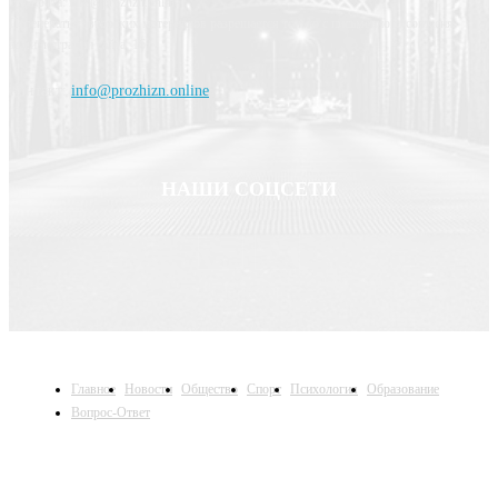
Эл. почта: info@prozhzn.online
Перепечатка авторских материалов разрешается только с письменного согласия
администрации сайта. 16+
Контакт:
info@prozhizn.online
НАШИ СОЦСЕТИ
Главное
Новости
Общество
Спорт
Психология
Образование
Вопрос-Ответ