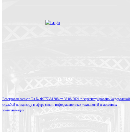
О НАС
Сетевое издание Прожизнь.Онлайн
Реестровая запись: Эл № ФС77-81208 от 08.06.2021 г. зарегистрировано Федеральной
службой по надзору в сфере связи, информационных технологий и массовых
коммуникаций
Учредитель Сенина Екатерина Евгеньевна
Главный редактор Сенина Екатерина Евгеньевна
Телефон редакции: 8 910 508 14 73