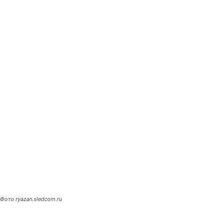
Фото ryazan.sledcom.ru