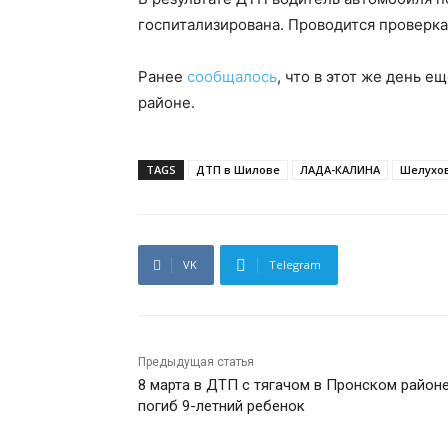
госпитализирована. Проводится проверка
Ранее
сообщалось
, что в этот же день 
районе.
TAGS
ДТП в Шилове
ЛАДА-КАЛИНА
Шелухо
VK
Telegram
Предыдущая статья
8 марта в ДТП с тягачом в Пронском район
погиб 9-летний ребенок