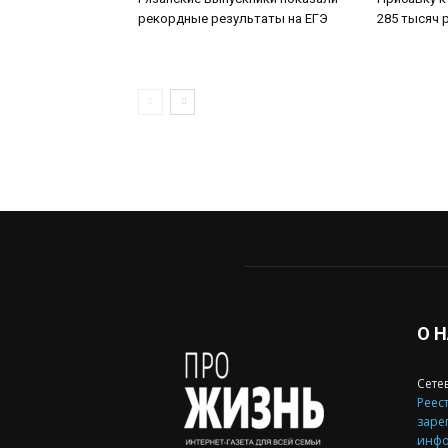
рекордные результаты на ЕГЭ
285 тысяч 
О 
Сете
Реест
заре
инфо