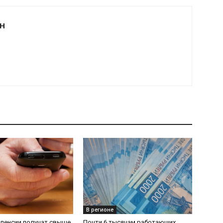
Н
В регионе
 пенсии получат свыше
Почти 6 тысячам работающих