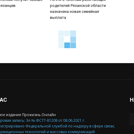
рязанцев
родителей Рязанской области
назначена новая семейная
выплата
НАС
Н
вое издание Прожизнь.Онлайн
ровая запись: Эл № ФС77-81208 от 08.06.2021 г.
гистрировано Федеральной службой по надзору в сфере связи,
рмационных технологий и массовых коммуникаций