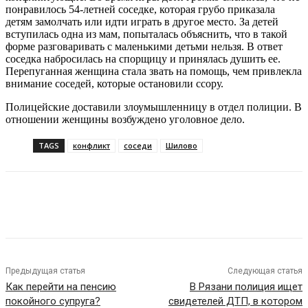
понравилось 54-летней соседке, которая грубо приказала
детям замолчать или идти играть в другое место. За детей
вступилась одна из мам, попыталась объяснить, что в такой
форме разговаривать с маленькими детьми нельзя. В ответ
соседка набросилась на спорщицу и принялась душить ее.
Перепуганная женщина стала звать на помощь, чем привлекла
внимание соседей, которые остановили ссору.
Полицейские доставили злоумышленницу в отдел полиции. В
отношении женщины возбуждено уголовное дело.
TAGS
конфликт
соседи
Шилово
VK
Telegram
Предыдущая статья
Следующая статья
Как перейти на пенсию
В Рязани полиция ищет
покойного супруга?
свидетелей ДТП, в котором