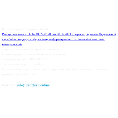
О НАС
Сетевое издание Прожизнь.Онлайн
Реестровая запись: Эл № ФС77-81208 от 08.06.2021 г. зарегистрировано Федеральной
службой по надзору в сфере связи, информационных технологий и массовых
коммуникаций
Учредитель Сенина Екатерина Евгеньевна
Главный редактор Сенина Екатерина Евгеньевна
Телефон редакции: 8 910 508 14 73
Эл. почта: info@prozhzn.online
Перепечатка авторских материалов разрешается только с письменного согласия
администрации сайта. 16+
Контакт:
info@prozhizn.online
НАШИ СОЦСЕТИ