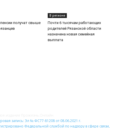
В регионе
 пенсии получат свыше
Почти 6 тысячам работающих
рязанцев
родителей Рязанской области
назначена новая семейная
выплата
НАС
Н
вое издание Прожизнь.Онлайн
ровая запись: Эл № ФС77-81208 от 08.06.2021 г.
гистрировано Федеральной службой по надзору в сфере связи,