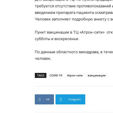
требуется отсутствие противопоказаний 
введением препарата пациента осматрива
Человек заполняет подробную анкету с в
Пункт вакцинации в ТЦ «Атрон-сити» отк
субботы и воскресенья.
По данным областного минздрава, в тече
человек.
TAGS
COVID-19
Атрон-сити
вакцинация
VK
Telegram