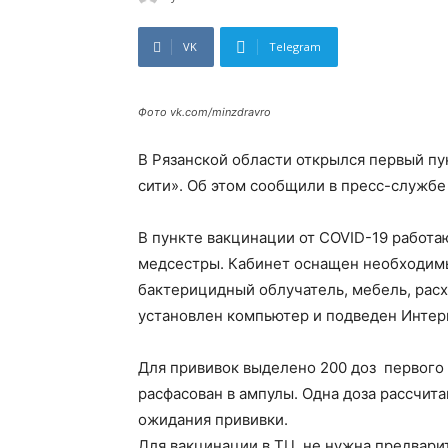
VK
Telegram
Фото vk.com/minzdravro
В Рязанской области открылся первый пу
сити». Об этом сообщили в пресс-службе
В пункте вакцинации от COVID-19 работа
медсестры. Кабинет оснащен необходимы
бактерицидный облучатель, мебель, рас
установлен компьютер и подведен Интер
Для прививок выделено 200 доз первого
расфасован в ампулы. Одна доза рассчита
ожидания прививки.
Для вакцинации в ТЦ не нужна предвари