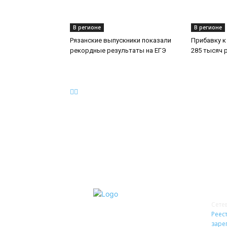
В регионе
В регионе
Рязанские выпускники показали
Прибавку к
рекордные результаты на ЕГЭ
285 тысяч 
О 
Сете
Реест
заре