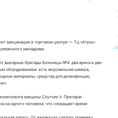
нкт вакцинации в торговом центре — ТЦ «Атрон-
З
 рязанского минздрава.
ют выездные бригады больницы №4: два врача и две
м оборудованием: есть морозильная камера,
ходные материалы, средства для дезинфекции,
нет.
 компонента вакцины Спутник V. Препарат
на на одного человека, что сокращает время
тельная запись. От желающих сделать прививку