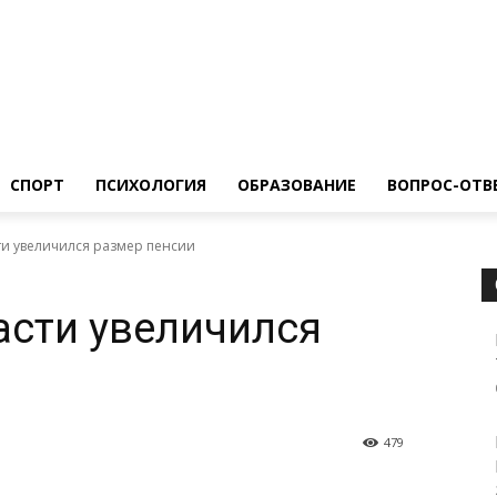
ество
Спорт
Психология
Образование
Вопрос-Ответ
СПОРТ
ПСИХОЛОГИЯ
ОБРАЗОВАНИЕ
ВОПРОС-ОТВ
ти увеличился размер пенсии
асти увеличился
479