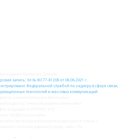
НАС
Н
вое издание Прожизнь.Онлайн
ровая запись: Эл № ФС77-81208 от 08.06.2021 г.
гистрировано Федеральной службой по надзору в сфере связи,
рмационных технологий и массовых коммуникаций
дитель Сенина Екатерина Евгеньевна
ный редактор Сенина Екатерина Евгеньевна
фон редакции: 8 910 508 14 73
очта: info@prozhzn.online
печатка авторских материалов разрешается только с
менного согласия администрации сайта. 16+