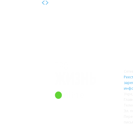
О 
Сете
Реест
заре
инфо
Учре
Глав
Теле
Эл. п
Пере
пись