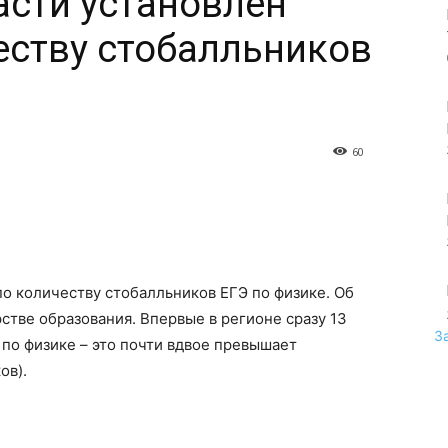
асти установлен
еству стобалльников
60
по количеству стобалльников ЕГЭ по физике. Об
тве образования. Впервые в регионе сразу 13
З
 по физике – это почти вдвое превышает
ов).