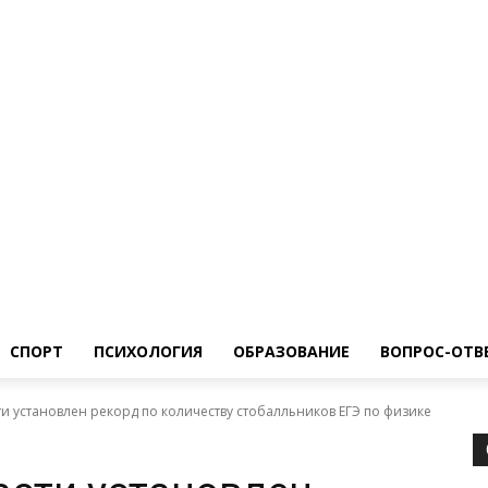
ество
Спорт
Психология
Образование
Вопрос-Ответ
СПОРТ
ПСИХОЛОГИЯ
ОБРАЗОВАНИЕ
ВОПРОС-ОТВ
и установлен рекорд по количеству стобалльников ЕГЭ по физике