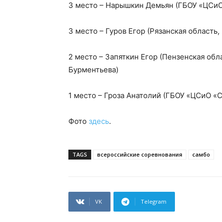
3 место – Нарышкин Демьян (ГБОУ «ЦСиО
3 место – Гуров Егор (Рязанская область
2 место – Запяткин Егор (Пензенская обла
Бурментьева)
1 место – Гроза Анатолий (ГБОУ «ЦСиО «
Фото
здесь
.
TAGS
всероссийские соревнования
самбо
VK
Telegram