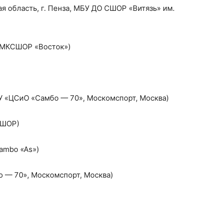
я область, г. Пенза, МБУ ДО СШОР «Витязь» им.
У МКСШОР «Восток»)
У «ЦСиО «Самбо — 70», Москомспорт, Москва)
СШОР)
ambo «As»)
о — 70», Москомспорт, Москва)