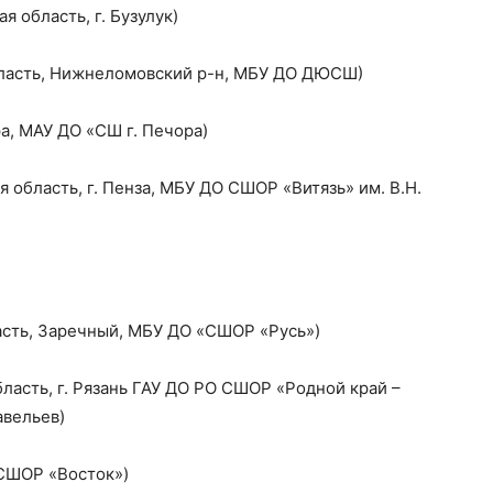
 область, г. Бузулук)
бласть, Нижнеломовский р-н, МБУ ДО ДЮСШ)
а, МАУ ДО «СШ г. Печора)
я область, г. Пенза, МБУ ДО СШОР «Витязь» им. В.Н.
асть, Заречный, МБУ ДО «СШОР «Русь»)
ласть, г. Рязань ГАУ ДО РО СШОР «Родной край –
авельев)
КСШОР «Восток»)