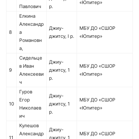
«Юпитер»
Павлович
р.
Елкина
Александр
Джиу-
МБУ ДО «СШОР
8
а
джитсу, I р.
«Юпитер»
Романовн
а,
Сидельце
Джиу-
в Иван
МБУ ДО «СШОР
9
джитсу, 1
Алексееви
«Юпитер»
р.
ч
Гуров
Джиу-
Егор
МБУ ДО «СШОР
10
джитсу, 1
Николаев
«Юпитер»
р.
ич
Кулешов
Джиу-
Александр
МБУ ДО «СШОР
11
джитсу, 1