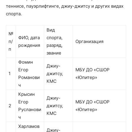
теннисе, пауэрлифтинге, джиу-джитсу и других видах
спорта.
Вид
№
ФИО, дата
спорта,
п/
Организация
рождения
разряд,
п
звание
Фомин
Джиу-
Егор
МБУ ДО «СШОР
1
джитсу,
Романови
«Юпитер»
КМС
ч
Крысин
Джиу-
Егор
МБУ ДО «СШОР
2
джитсу,
Русланови
«Юпитер»
КМС
ч
Харламов
Джиу-