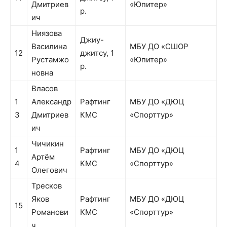
Дмитриев
«Юпитер»
р.
ич
Ниязова
Джиу-
Василина
МБУ ДО «СШОР
12
джитсу, 1
Рустамжо
«Юпитер»
р.
новна
Власов
1
Александр
Рафтинг
МБУ ДО «ДЮЦ
3
Дмитриев
КМС
«Спорттур»
ич
Чичикин
1
Рафтинг
МБУ ДО «ДЮЦ
Артём
4
КМС
«Спорттур»
Олегович
Тресков
Яков
Рафтинг
МБУ ДО «ДЮЦ
15
Романови
КМС
«Спорттур»
ч