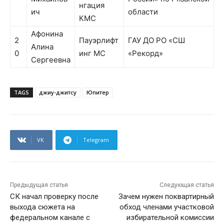
нгация
ич
области
КМС
Афонина
2
Пауэрлифт
ГАУ ДО РО «СШ
Алина
0
инг МС
«Рекорд»
Сергеевна
TAGS
джиу-джитсу
Юпитер
VK
Telegram
Предыдущая статья
Следующая статья
СК начал проверку после
Зачем нужен поквартирный
выхода сюжета на
обход членами участковой
федеральном канале с
избирательной комиссии