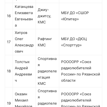
Катанцева
Джиу-
Елизавета
МБУ ДО «СШОР
16
джитсу,
Евгеньевн
«Юпитер»
КМС
а
Хитров
Олег
Рафтинг
МБУ ДО «ДЮЦ
17
Александр
КМС
«Спорттур»
ович
Спортивна
Толстых
РООООРР «Союз
я
Андрей
радиолюбителей
18
радиопеле
Андрееви
России» по Рязанской
нгация
ч
области
КМС
Спортивна
Оказин
РООООРР «Союз
я
Михаил
радиолюбителей
19
радиопеле
Михайлов
России» по Рязанской