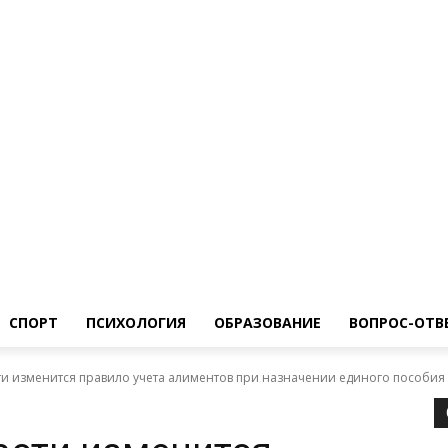
ество
Спорт
Психология
Образование
Вопрос-Ответ
СПОРТ
ПСИХОЛОГИЯ
ОБРАЗОВАНИЕ
ВОПРОС-ОТВ
ти изменится правило учета алиментов при назначении единого пособия