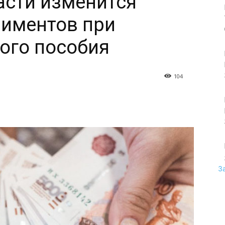
асти изменится
лиментов при
ого пособия
104
З