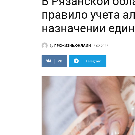
В Рязанской обл
правило учета а
назначении един
By
ПРОЖИЗНЬ.ОНЛАЙН
18.02.2026
VK
Telegram