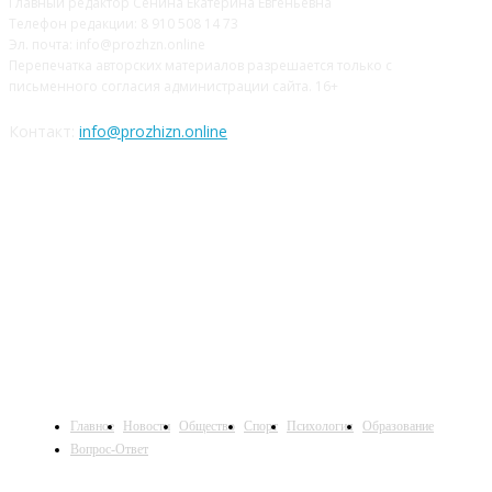
Главный редактор Сенина Екатерина Евгеньевна
Телефон редакции: 8 910 508 14 73
Эл. почта: info@prozhzn.online
Перепечатка авторских материалов разрешается только с
письменного согласия администрации сайта. 16+
Контакт:
info@prozhizn.online
НАШИ СОЦСЕТИ
Главное
Новости
Общество
Спорт
Психология
Образование
Вопрос-Ответ