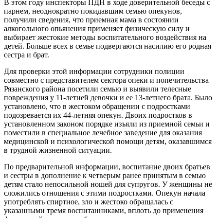
В этом году инспекторы ПДН в ходе доверительной беседы с
парнем, неоднократно покидавшим семью опекунов,
получили сведения, что приемная мама в состоянии
алкогольного опьянения применяет физическую силу и
выбирает жестокие методы воспитательного воздействия на
детей. Больше всех в семье подвергаются насилию его родная
сестра и брат.
Для проверки этой информации сотрудники полиции
совместно с представителем сектора опеки и попечительства
Рязанского района посетили семью и выявили телесные
повреждения у 11-летней девочки и ее 13-летнего брата. Было
установлено, что в жестоком обращении с подростками
подозревается их 44-летняя опекун. Двоих подростков в
установленном законом порядке изъяли из приемной семьи и
поместили в специальное лечебное заведение для оказания
медицинской и психологической помощи детям, оказавшимся
в трудной жизненной ситуации.
По предварительной информации, воспитание двоих братьев
и сестры в дополнение к четверым ранее принятым в семью
детям стало непосильной ношей для супругов. У женщины не
сложились отношения с этими подростками. Опекун начала
употреблять спиртное, зло и жестоко обращалась с
указанными тремя воспитанниками, вплоть до применения