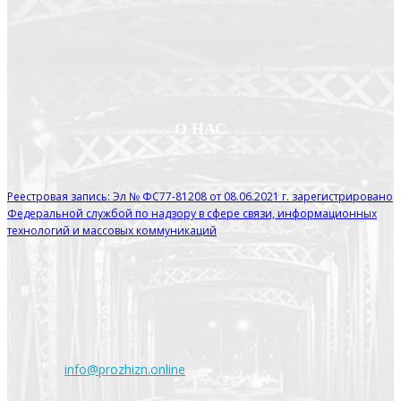
О НАС
Сетевое издание Прожизнь.Онлайн
Реестровая запись: Эл № ФС77-81208 от 08.06.2021 г. зарегистрировано
Федеральной службой по надзору в сфере связи, информационных
технологий и массовых коммуникаций
Учредитель Сенина Екатерина Евгеньевна
Главный редактор Сенина Екатерина Евгеньевна
Телефон редакции: 8 910 508 14 73
Эл. почта: info@prozhzn.online
Перепечатка авторских материалов разрешается только с
письменного согласия администрации сайта. 16+
Контакт:
info@prozhizn.online