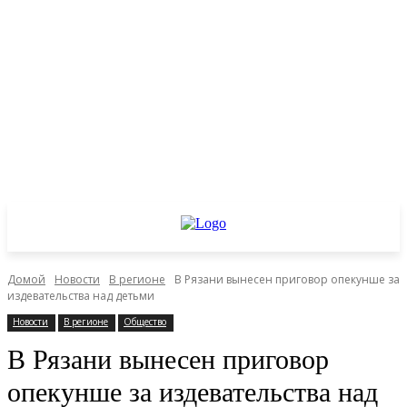
Домой
Новости
В регионе
В Рязани вынесен приговор опекунше за
издевательства над детьми
Новости
В регионе
Общество
В Рязани вынесен приговор
опекунше за издевательства над