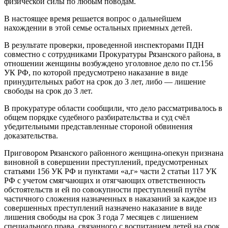
физической силы по любым поводам.
В настоящее время решается вопрос о дальнейшем
нахождении в этой семье остальных приемных детей.
В результате проверки, проведенной инспекторами ПДН
совместно с сотрудниками Прокуратуры Рязанского района, в
отношении женщины возбуждено уголовное дело по ст.156
УК РФ, по которой предусмотрено наказание в виде
принудительных работ на срок до 3 лет, либо — лишение
свободы на срок до 3 лет.
В прокуратуре области сообщили, что дело рассматривалось в
общем порядке судебного разбирательства и суд счёл
убедительными представленные стороной обвинения
доказательства.
Приговором Рязанского районного женщина-опекун признана
виновной в совершении преступлений, предусмотренных
статьями 156 УК РФ и пунктами «а,г» части 2 статьи 117 УК
РФ с учетом смягчающих и отягчающих ответственность
обстоятельств и ей по совокупности преступлений путём
частичного сложения назначенных в наказаний за каждое из
совершенных преступлений назначено наказание в виде
лишения свободы на срок 3 года 7 месяцев с лишением
специального права, связанного с воспитанием детей на срок