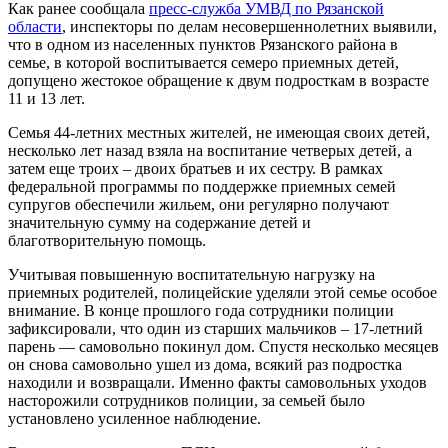
Как ранее сообщала
пресс-служба УМВД по Рязанской
области
, инспекторы по делам несовершеннолетних выявили,
что в одном из населенных пунктов Рязанского района в
семье, в которой воспитывается семеро приемных детей,
допущено жестокое обращение к двум подросткам в возрасте
11 и 13 лет.
Семья 44-летних местных жителей, не имеющая своих детей,
несколько лет назад взяла на воспитание четверых детей, а
затем еще троих – двоих братьев и их сестру. В рамках
федеральной программы по поддержке приемных семей
супругов обеспечили жильем, они регулярно получают
значительную сумму на содержание детей и
благотворительную помощь.
Учитывая повышенную воспитательную нагрузку на
приемных родителей, полицейские уделяли этой семье особое
внимание. В конце прошлого года сотрудники полиции
зафиксировали, что один из старших мальчиков – 17-летний
парень — самовольно покинул дом. Спустя несколько месяцев
он снова самовольно ушел из дома, всякий раз подростка
находили и возвращали. Именно факты самовольных уходов
насторожили сотрудников полиции, за семьей было
установлено усиленное наблюдение.