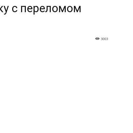
ку с переломом
3003