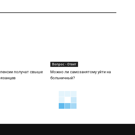
Вопрос - Ответ
 пенсии получат свыше
Можно ли самозанятому уйти на
рязанцев
больничный?