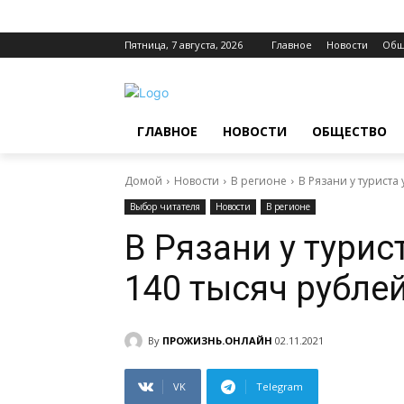
Пятница, 7 августа, 2026
Главное
Новости
Общ
ГЛАВНОЕ
НОВОСТИ
ОБЩЕСТВО
Домой
Новости
В регионе
В Рязани у туриста
Выбор читателя
Новости
В регионе
В Рязани у турис
140 тысяч рубле
By
ПРОЖИЗНЬ.ОНЛАЙН
02.11.2021
VK
Telegram