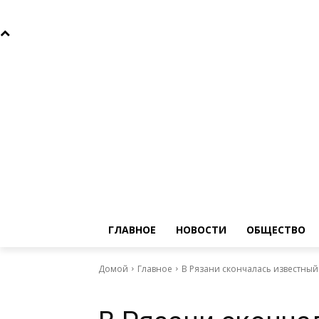
Пятница, 7 августа, 2026
Главное
Новости
Общ
ГЛАВНОЕ
НОВОСТИ
ОБЩЕСТВО
Домой
Главное
В Рязани скончалась известный
Главное
Общество