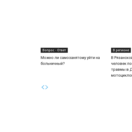
Вопрос - Ответ
В регионе
Можно ли самозанятому уйти на
В Рязанско
больничный?
человек по
травмы в Д
мотоцикл