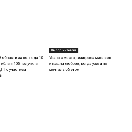
Выбор читателя
й области за полгода 10
Упала с моста, выиграла миллион
гибли и 105 получили
и нашла любовь, когда уже и не
ТП с участием
мечтала об этом
ов