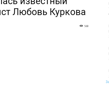
лась известный
ист Любовь Куркова
568
З