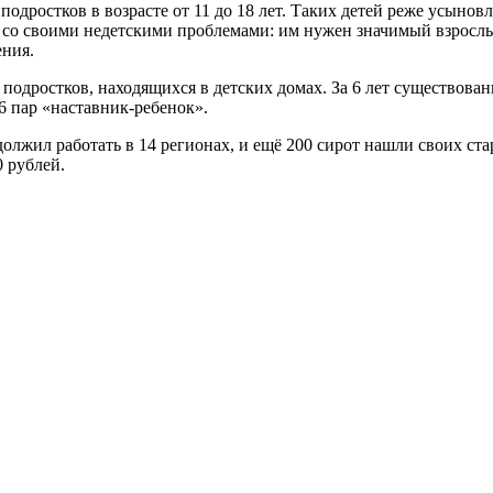
подростков в возрасте от 11 до 18 лет. Таких детей реже усыновл
н со своими недетскими проблемами: им нужен значимый взросл
ения.
одростков, находящихся в детских домах. За 6 лет существовани
16 пар «наставник-ребенок».
должил работать в 14 регионах, и ещё 200 сирот нашли своих с
 рублей.