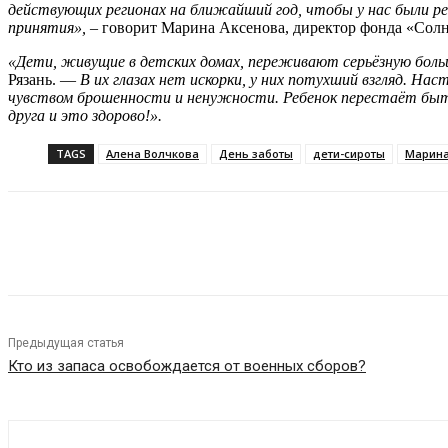
действующих регионах на ближайший год, чтобы у нас были ре
принятия»,
– говорит Марина Аксенова, директор фонда «Сол
«Дети, живущие в детских домах, переживают серьёзную бо
Рязань. —
В их глазах нет искорки, у них потухший взгляд. На
чувством брошенности и ненужности. Ребенок перестаёт быт
друга и это здорово!».
TAGS
Алена Волчкова
День заботы
дети-сироты
Марина
VK
Telegram
Предыдущая статья
Кто из запаса освобождается от военных сборов?