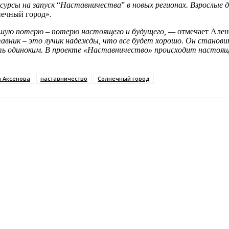
сурсы на запуск
“
Наставничества
”
в новых регионах. Взрослые
нечный город».
льшую потерю
–
потерю настоящего и будущего, —
отмечает Ален
ставник
–
это лучик надежды, что все будет хорошо. Он становит
ь одиноким. В проекте «Наставничество» происходит настоящее
 Аксенова
наставничество
Солнечный город