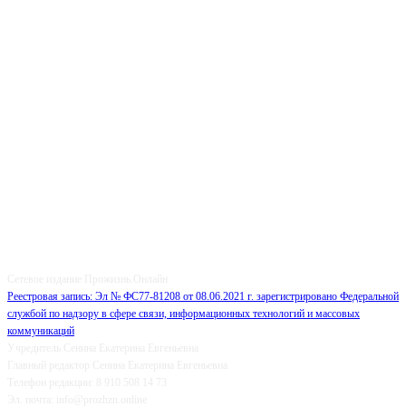
О НАС
Сетевое издание Прожизнь.Онлайн
Реестровая запись: Эл № ФС77-81208 от 08.06.2021 г. зарегистрировано Федеральной
службой по надзору в сфере связи, информационных технологий и массовых
коммуникаций
Учредитель Сенина Екатерина Евгеньевна
Главный редактор Сенина Екатерина Евгеньевна
Телефон редакции: 8 910 508 14 73
Эл. почта: info@prozhzn.online