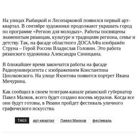
На улицах Рыбацкой и Лесопарковой появился первый арт-
квартал. В сентябре художники продолжают украшать город
по программе «Регион для молодых». Работы посвящены
знаменитым рязанцам, культуре и традициям региона, семье и
детству. Так, на фасаде областного ДОСААФа изображён
Струна – Герой России Владислав Головин. Это работа
рязанского художника Александра Синицына.
В ближайшее время закончатся работы на фасаде
Радиоуниверситета с изображением Константина
Циолковского. На улице Яхонтова появится портрет Ивана
Мичурина.
Как сообщил в своем телеграм-канале рязанский губернатор
Павел Малков, всего будет создано восемь муралов. Когда все
они будут готовы, в Рязани пройдет фестиваль уличного
графического искусства.
TAGS
арт-квартал
Павел Малков
фестиваль