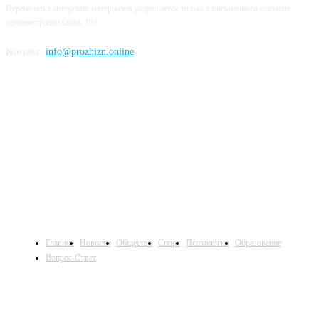
Перепечатка авторских материалов разрешается только с письменного согласия
администрации сайта. 16+
Контакт:
info@prozhizn.online
НАШИ СОЦСЕТИ
Главное
Новости
Общество
Спорт
Психология
Образование
Вопрос-Ответ