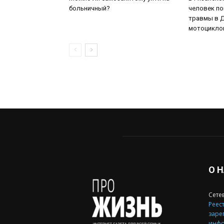
больничный?
человек по
травмы в Д
мотоцикл
О 
Сете
Реест
заре
инфо