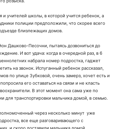
го розыска.
 и учителей школы, в которой учится ребенок, а
рудники полиции предположили, что скорее всего
подъезде близлежащих домов.
йон Дашково-Песочни, пытаясь дозвониться до
дение. И вот удача: когда в очередной раз, в 6
шеннолетних набрала номер подростка, гаджет
етить на звонок. Испуганный ребенок рассказал,
омов по улице Зубковой, очень замерз, хочет есть и
попросила его оставаться на связи и не класть
авоохранители. В этот момент она сама уже по
и для транспортировки мальчика домой, в семью.
уполномоченный через несколько минут уже
одростка, все еще разговаривающего с
их, и скоро доставили мальчика домой.