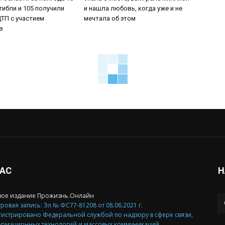
гибли и 105 получили
и нашла любовь, когда уже и не
ТП с участием
мечтала об этом
ов
НАС
Н
вое издание Прожизнь.Онлайн
ровая запись: Эл № ФС77-81208 от 08.06.2021 г.
гистрировано Федеральной службой по надзору в сфере связи,
рмационных технологий и массовых коммуникаций