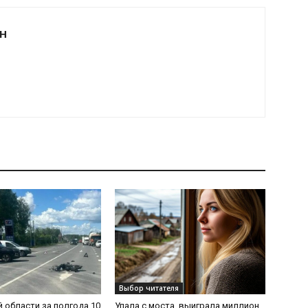
Н
Выбор читателя
й области за полгода 10
Упала с моста, выиграла миллион