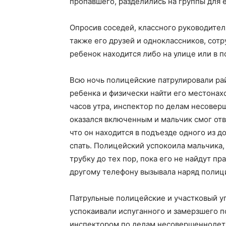
пропавшего, разделились на группы для е
Опросив соседей, классного руководителя
также его друзей и одноклассников, сот
ребенок находится либо на улице или в 
Всю ночь полицейские патрулировали ра
ребенка и физически найти его местонахож
часов утра, инспектор по делам несовер
оказался включенным и мальчик смог отв
что он находится в подъезде одного из д
спать. Полицейский успокоила мальчика, 
трубку до тех пор, пока его не найдут пр
другому телефону вызывала наряд полици
Патрульные полицейские и участковый 
успокаивали испуганного и замерзшего п
инспектором по делам несовершеннолетн