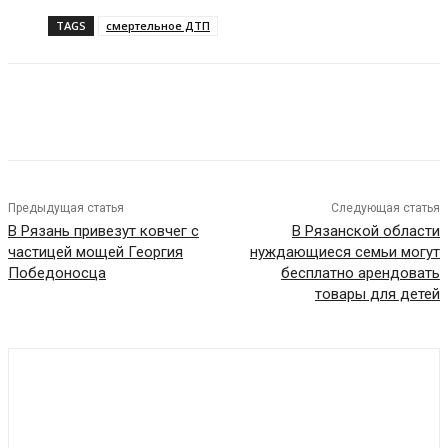
TAGS
смертельное ДТП
VK
Telegram
Предыдущая статья
Следующая статья
В Рязань привезут ковчег с
В Рязанской области
частицей мощей Георгия
нуждающиеся семьи могут
Победоносца
бесплатно арендовать
товары для детей