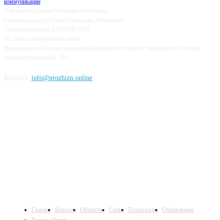
коммуникаций
Учредитель Сенина Екатерина Евгеньевна
Главный редактор Сенина Екатерина Евгеньевна
Телефон редакции: 8 910 508 14 73
Эл. почта: info@prozhzn.online
Перепечатка авторских материалов разрешается только с письменного согласия
администрации сайта. 16+
Контакт:
info@prozhizn.online
НАШИ СОЦСЕТИ
Главное
Новости
Общество
Спорт
Психология
Образование