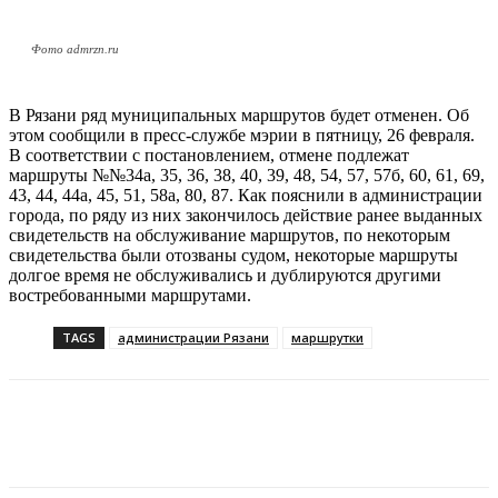
Фото admrzn.ru
В Рязани ряд муниципальных маршрутов будет отменен. Об
этом сообщили в пресс-службе мэрии в пятницу, 26 февраля.
В соответствии с постановлением, отмене подлежат
маршруты №№34а, 35, 36, 38, 40, 39, 48, 54, 57, 57б, 60, 61, 69,
43, 44, 44а, 45, 51, 58а, 80, 87. Как пояснили в администрации
города, по ряду из них закончилось действие ранее выданных
свидетельств на обслуживание маршрутов, по некоторым
свидетельства были отозваны судом, некоторые маршруты
долгое время не обслуживались и дублируются другими
востребованными маршрутами.
TAGS
администрации Рязани
маршрутки
VK
Telegram