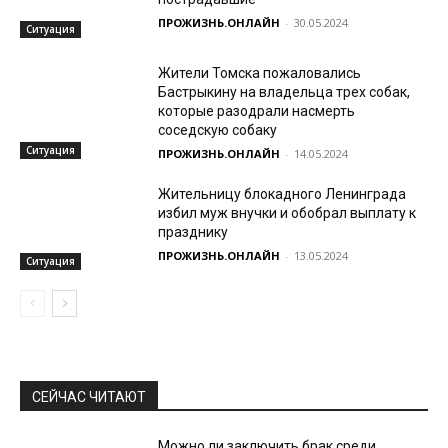
ПРОЖИЗНЬ.ОНЛАЙН
-
30.05.2024
Ситуация
Жители Томска пожаловались
Бастрыкину на владельца трех собак,
которые разодрали насмерть
соседскую собаку
Ситуация
ПРОЖИЗНЬ.ОНЛАЙН
-
14.05.2024
Жительницу блокадного Ленинграда
избил муж внучки и обобрал выплату к
празднику
ПРОЖИЗНЬ.ОНЛАЙН
-
13.05.2024
Ситуация
СЕЙЧАС ЧИТАЮТ
Можно ли заключить брак среди