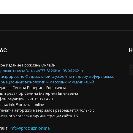
НАС
Н
вое издание Прожизнь.Онлайн
ровая запись: Эл № ФС77-81208 от 08.06.2021 г.
гистрировано Федеральной службой по надзору в сфере связи,
рмационных технологий и массовых коммуникаций
дитель Сенина Екатерина Евгеньевна
ный редактор Сенина Екатерина Евгеньевна
фон редакции: 8 910 508 14 73
очта: info@prozhzn.online
печатка авторских материалов разрешается только с
менного согласия администрации сайта. 16+
такт:
info@prozhizn.online