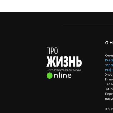
О 
Сете
Реест
заре
инфо
Учре
Глав
Теле
Эл. п
Пере
пись
Кон