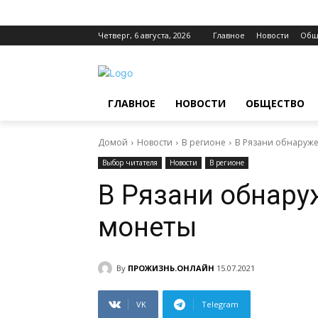
Четверг, 6 августа, 2026
Главное
Новости
Общ
ГЛАВНОЕ
НОВОСТИ
ОБЩЕСТВО
Домой
Новости
В регионе
В Рязани обнаруж
Выбор читателя
Новости
В регионе
В Рязани обнар
монеты
By
ПРОЖИЗНЬ.ОНЛАЙН
15.07.2021
VK
Telegram