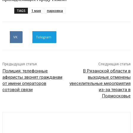
TAGS
1 мая
парковка
VK
Telegram
Предыдущая статья
Следующая статья
Полиция: телефонные
В Рязанской области в
аферисты звонят гражданам
выходные отменены
от имени операторов
увеселительные мероприятия
сотовой связи
из-за теракта в
Подмосковье