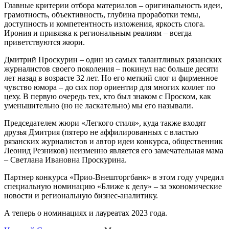
Главные критерии отбора материалов – оригинальность идеи,
грамотность, объективность, глубина проработки темы,
доступность и компетентность изложения, яркость слога.
Ирония и привязка к региональным реалиям – всегда
приветствуются жюри.
Дмитрий Проскурин – один из самых талантливых рязанских
журналистов своего поколения – покинул нас больше десяти
лет назад в возрасте 32 лет. Но его меткий слог и фирменное
чувство юмора – до сих пор ориентир для многих коллег по
цеху. В первую очередь тех, кто был знаком с Проском, как
уменьшительно (но не ласкательно) мы его называли.
Председателем жюри «Легкого стиля», куда также входят
друзья Дмитрия (пятеро не аффилированных с властью
рязанских журналистов и автор идеи конкурса, общественник
Леонид Резников) неизменно является его замечательная мама
– Светлана Ивановна Проскурина.
Партнер конкурса «Прио-Внешторгбанк» в этом году учредил
специальную номинацию «Ближе к делу» – за экономические
новости и региональную бизнес-аналитику.
А теперь о номинациях и лауреатах 2023 года.