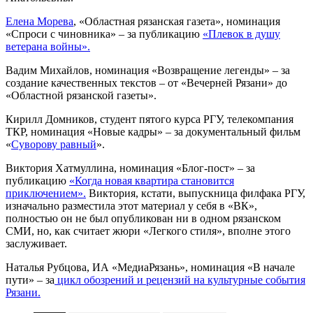
Елена Морева
, «Областная рязанская газета», номинация
«Спроси с чиновника» – за публикацию
«Плевок в душу
ветерана войны».
Вадим Михайлов, номинация «Возвращение легенды» – за
создание качественных текстов – от «Вечерней Рязани» до
«Областной рязанской газеты».
Кирилл Домников, студент пятого курса РГУ, телекомпания
ТКР, номинация «Новые кадры» – за документальный фильм
«
Суворову равный
».
Виктория Хатмуллина, номинация «Блог-пост» – за
публикацию
«Когда новая квартира становится
приключением».
Виктория, кстати, выпускница филфака РГУ,
изначально разместила этот материал у себя в «ВК»,
полностью он не был опубликован ни в одном рязанском
СМИ, но, как считает жюри «Легкого стиля», вполне этого
заслуживает.
Наталья Рубцова, ИА «МедиаРязань», номинация «В начале
пути» – за
цикл обозрений и рецензий на культурные события
Рязани.