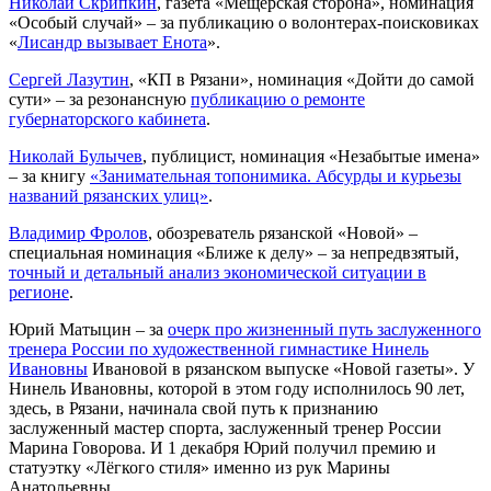
Николай Скрипкин
, газета «Мещерская сторона», номинация
«Особый случай» – за публикацию о волонтерах-поисковиках
«
Лисандр вызывает Енота
».
Сергей Лазутин
, «КП в Рязани», номинация «Дойти до самой
сути» – за резонансную
публикацию о ремонте
губернаторского кабинета
.
Николай Булычев
, публицист, номинация «Незабытые имена»
– за книгу
«Занимательная топонимика. Абсурды и курьезы
названий рязанских улиц»
.
Владимир Фролов
, обозреватель рязанской «Новой» –
специальная номинация «Ближе к делу» – за непредвзятый,
точный и детальный анализ экономической ситуации в
регионе
.
Юрий Матыцин – за
очерк про жизненный путь заслуженного
тренера России по художественной гимнастике Нинель
Ивановны
Ивановой в рязанском выпуске «Новой газеты». У
Нинель Ивановны, которой в этом году исполнилось 90 лет,
здесь, в Рязани, начинала свой путь к признанию
заслуженный мастер спорта, заслуженный тренер России
Марина Говорова. И 1 декабря Юрий получил премию и
статуэтку «Лёгкого стиля» именно из рук Марины
Анатольевны.