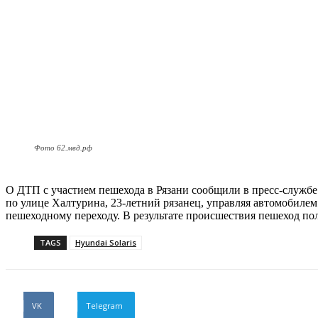
Фото 62.мвд.рф
О ДТП с участием пешехода в Рязани сообщили в пресс-службе У
по улице Халтурина, 23-летний рязанец, управляя автомобиле
пешеходному переходу. В результате происшествия пешеход пол
TAGS
Hyundai Solaris
VK
Telegram