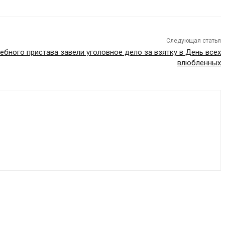
Следующая статья
ебного пристава завели уголовное дело за взятку в День всех
влюбленных