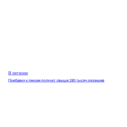
В регионе
Прибавку к пенсии получат свыше 285 тысяч рязанцев