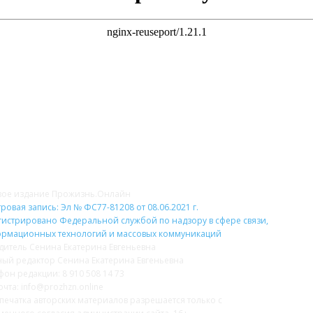
НАС
Н
вое издание Прожизнь.Онлайн
ровая запись: Эл № ФС77-81208 от 08.06.2021 г.
гистрировано Федеральной службой по надзору в сфере связи,
рмационных технологий и массовых коммуникаций
дитель Сенина Екатерина Евгеньевна
ный редактор Сенина Екатерина Евгеньевна
фон редакции: 8 910 508 14 73
очта: info@prozhzn.online
печатка авторских материалов разрешается только с