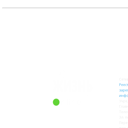
О 
Сете
Реест
заре
инфо
Учре
Глав
Теле
Эл. п
Пере