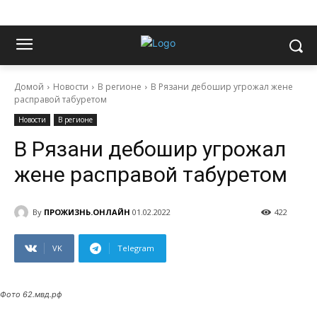
Домой
Новости
В регионе
В Рязани дебошир угрожал жене
расправой табуретом
Новости
В регионе
В Рязани дебошир угрожал
жене расправой табуретом
By
ПРОЖИЗНЬ.ОНЛАЙН
01.02.2022
422
VK
Telegram
Фото 62.мвд.рф