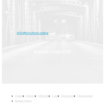
Учредитель Сенина Екатерина Евгеньевна
Главный редактор Сенина Екатерина Евгеньевна
Телефон редакции: 8 910 508 14 73
Эл. почта: info@prozhzn.online
Перепечатка авторских материалов разрешается только с
письменного согласия администрации сайта. 16+
Контакт:
info@prozhizn.online
НАШИ СОЦСЕТИ
Главное
Новости
Общество
Спорт
Психология
Образование
Вопрос-Ответ