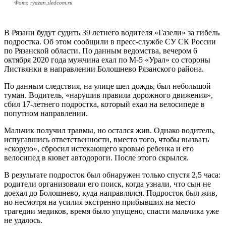
Фото ryazan.sledcom.ru
В Рязани будут судить 39 летнего водителя «Газели» за гибель
подростка. Об этом сообщили в пресс-службе СУ СК России
по Рязанской области. По данным ведомства, вечером 6
октября 2020 года мужчина ехал по М-5 «Урал» со стороны
Листвянки в направлении Болошнево Рязанского района.
По данным следствия, на улице шел дождь, был небольшой
туман. Водитель, «нарушив правила дорожного движения»,
сбил 17-летнего подростка, который ехал на велосипеде в
попутном направлении.
Мальчик получил травмы, но остался жив. Однако водитель,
испугавшись ответственности, вместо того, чтобы вызвать
«скорую», сбросил истекающего кровью ребенка и его
велосипед в кювет автодороги. После этого скрылся.
В результате подросток был обнаружен только спустя 2,5 часа:
родители организовали его поиск, когда узнали, что сын не
доехал до Болошнево, куда направлялся. Подросток был жив,
но несмотря на усилия экстренно прибывших на место
трагедии медиков, время было упущено, спасти мальчика уже
не удалось.