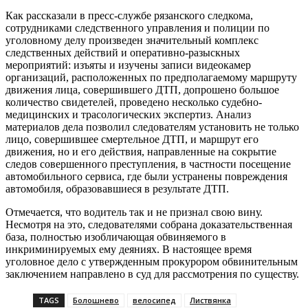
Как рассказали в пресс-службе рязанского следкома,
сотрудниками следственного управления и полиции по
уголовному делу произведен значительный комплекс
следственных действий и оперативно-разыскных
мероприятий: изъяты и изучены записи видеокамер
организаций, расположенных по предполагаемому маршруту
движения лица, совершившего ДТП, допрошено большое
количество свидетелей, проведено несколько судебно-
медицинских и трасологических экспертиз. Анализ
материалов дела позволил следователям установить не только
лицо, совершившее смертельное ДТП, и маршрут его
движения, но и его действия, направленные на сокрытие
следов совершенного преступления, в частности посещение
автомобильного сервиса, где были устранены повреждения
автомобиля, образовавшиеся в результате ДТП.
Отмечается, что водитель так и не признал свою вину.
Несмотря на это, следователями собрана доказательственная
база, полностью изобличающая обвиняемого в
инкриминируемых ему деяниях. В настоящее время
уголовное дело с утвержденным прокурором обвинительным
заключением направлено в суд для рассмотрения по существу.
TAGS
Болошнево
велосипед
Листвянка