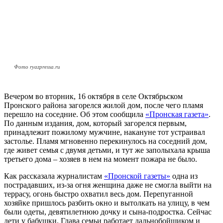
Фото ryazpressa.ru
Вечером во вторник, 16 октября в селе Октябрьском
Пронского района загорелся жилой дом, после чего пламя
перешло на соседние. Об этом сообщила
«Пронская газета»
.
По данным издания, дом, который загорелся первым,
принадлежит пожилому мужчине, накануне тот устраивал
застолье. Пламя мгновенно перекинулось на соседний дом,
где живет семья с двумя детьми, и тут же заполыхала крыша
третьего дома – хозяев в нем на момент пожара не было.
Как рассказала журналистам
«Пронской газеты»
одна из
пострадавших, из-за огня женщина даже не смогла выйти на
террасу, огонь быстро охватил весь дом. Перепуганной
хозяйке пришлось разбить окно и вытолкать на улицу, в чем
были одеты, девятилетнюю дочку и сына-подростка. Сейчас
дети у бабушки. Глава семьи работает дальнобойщиком и