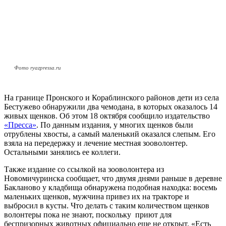
Фото ryazpressa.ru
На границе Пронского и Кораблинского районов дети из села
Бестужево обнаружили два чемодана, в которых оказалось 14
живых щенков. Об этом 18 октября сообщило издательство
«Пресса»
. По данным издания, у многих щенков были
отрублены хвосты, а самый маленький оказался слепым. Его
взяла на передержку и лечение местная зооволонтер.
Остальными занялись ее коллеги.
Также издание со ссылкой на зооволонтера из
Новомичуринска сообщает, что двумя днями раньше в деревне
Бакланово у кладбища обнаружена подобная находка: восемь
маленьких щенков, мужчина привез их на тракторе и
выбросил в кусты. Что делать с таким количеством щенков
волонтеры пока не знают, поскольку приют для
беспризорных животных официально еще не открыт. «Есть