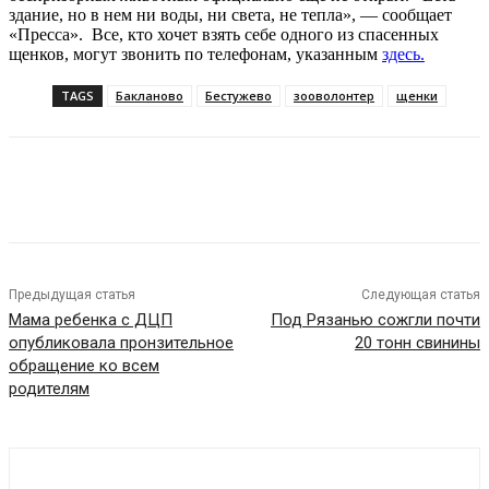
здание, но в нем ни воды, ни света, не тепла», — сообщает
«Пресса». Все, кто хочет взять себе одного из спасенных
щенков, могут звонить по телефонам, указанным
здесь.
TAGS
Бакланово
Бестужево
зооволонтер
щенки
VK
Telegram
Предыдущая статья
Следующая статья
Мама ребенка с ДЦП
Под Рязанью сожгли почти
опубликовала пронзительное
20 тонн свинины
обращение ко всем
родителям