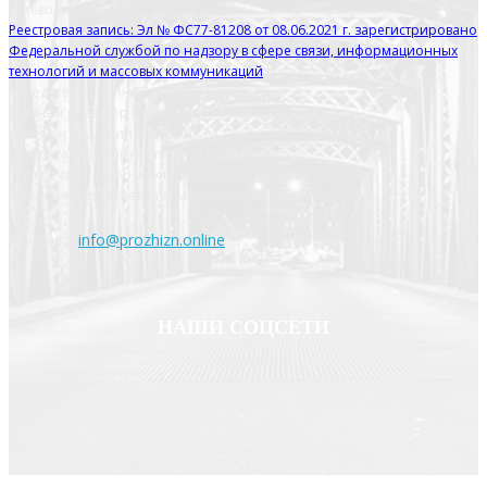
Сетевое издание Прожизнь.Онлайн
Реестровая запись: Эл № ФС77-81208 от 08.06.2021 г. зарегистрировано
Федеральной службой по надзору в сфере связи, информационных
технологий и массовых коммуникаций
Учредитель Сенина Екатерина Евгеньевна
Главный редактор Сенина Екатерина Евгеньевна
Телефон редакции: 8 910 508 14 73
Эл. почта: info@prozhzn.online
Перепечатка авторских материалов разрешается только с
письменного согласия администрации сайта. 16+
Контакт:
info@prozhizn.online
НАШИ СОЦСЕТИ