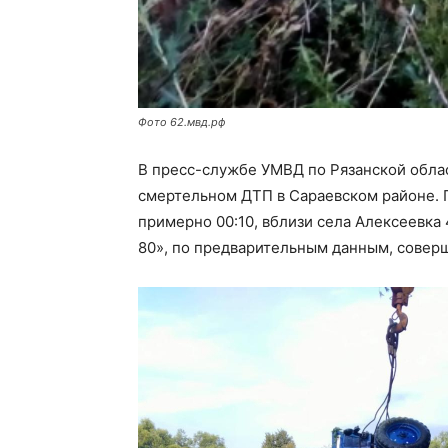
Фото 62.мвд.рф
В пресс-службе УМВД по Рязанской обл
смертельном ДТП в Сараевском районе. П
примерно 00:10, вблизи села Алексеевк
80», по предварительным данным, соверш