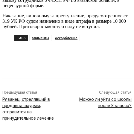
вызову сотрудников УФССП РФ по Рязанской области, в
нецензурной форме.
Наказание, виновному за преступление, предусмотренное ст.
319 УК РФ судом назначено в виде штрафа в размере 10 000
рублей. Приговор в законную силу не вступил.
TAGS
алименты
оскорбление
VK
Telegram
Предыдущая статья
Следующая статья
Рязанец, стрелявший в
Можно ли уйти со школы
продавца шаурмы,
после 8 класса?
отправится на
принудительное лечение