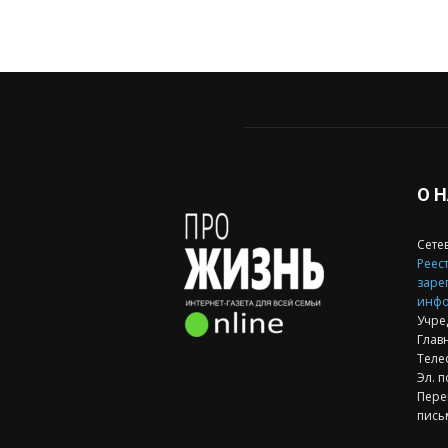
О 
Сете
Реест
заре
инфо
Учре
Глав
Теле
Эл. п
Пере
пись