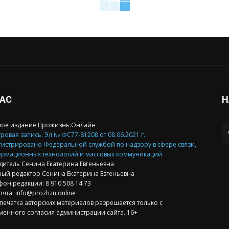
НАС
Н
вое издание Прожизнь.Онлайн
ровая запись: Эл № ФС77-81208 от 08.06.2021 г.
гистрировано Федеральной службой по надзору в сфере связи,
рмационных технологий и массовых коммуникаций
дитель Сенина Екатерина Евгеньевна
ный редактор Сенина Екатерина Евгеньевна
фон редакции: 8 910 508 14 73
очта: info@prozhzn.online
печатка авторских материалов разрешается только с
менного согласия администрации сайта. 16+