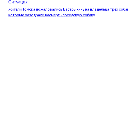
Ситуация
Жители Томска пожаловались Бастрыкину на владельца трех соба
которые разодрали насмерть соседскую собаку