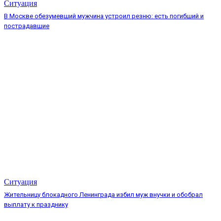
Ситуация
В Москве обезумевший мужчина устроил резню: есть погибший и
пострадавшие
Ситуация
Жительницу блокадного Ленинграда избил муж внучки и обобрал
выплату к празднику