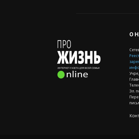
О 
Сете
Реест
заре
инфо
Учре
Глав
Теле
Эл. п
Пере
пись
Кон