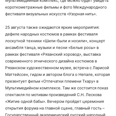
Мультимедийный комплекс, где можно будет увидеть
короткометражные фильмы и фото Международного
фестиваля визуальных искусств «Узорная нить».
25 августа также ожидаются яркие мероприятия:
дефиле народных костюмов в рамках фестиваля
лоскутной техники «Шили-были и носили», концерт
ансамбля танца, музыки и песни «Белые росы» в
рамках фестиваля «Рязанский хоровод», выставка
современного этнического дизайна костюмов в
Рязанском художественном музее, встреча с Ларисой
Маттейссен, гидом и автором блога о Непале, которая
презентует фильм «Отпечатки племени Тхару» в
Мультимедийном комплексе. Там же состоится показ
спектакля по мотивам произведений С.Н. Лескова
«Житие одной бабы». Вечером пройдет церемония
открытия форума на главной сцене, главный гость –
Государственный академический русский народный