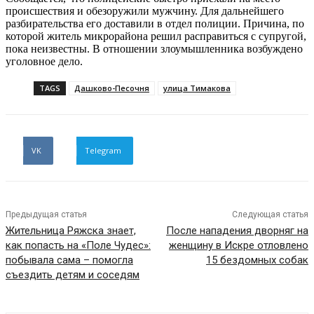
происшествия и обезоружили мужчину. Для дальнейшего
разбирательства его доставили в отдел полиции. Причина, по
которой житель микрорайона решил расправиться с супругой,
пока неизвестны. В отношении злоумышленника возбуждено
уголовное дело.
TAGS
Дашково-Песочня
улица Тимакова
VK
Telegram
Предыдущая статья
Следующая статья
Жительница Ряжска знает,
После нападения дворняг на
как попасть на «Поле Чудес»:
женщину в Искре отловлено
побывала сама – помогла
15 бездомных собак
съездить детям и соседям