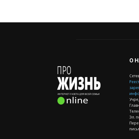
О 
Сете
Реест
заре
инфо
Учре
Глав
Теле
Эл. п
Пере
пись