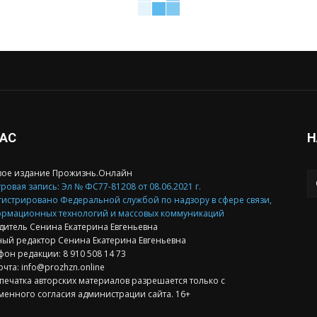
НАС
Н
вое издание Прожизнь.Онлайн
ровая запись: Эл № ФС77-81208 от 08.06.2021 г.
гистрировано Федеральной службой по надзору в сфере связи,
рмационных технологий и массовых коммуникаций
дитель Сенина Екатерина Евгеньевна
ный редактор Сенина Екатерина Евгеньевна
фон редакции: 8 910 508 14 73
очта: info@prozhzn.online
печатка авторских материалов разрешается только с
менного согласия администрации сайта. 16+