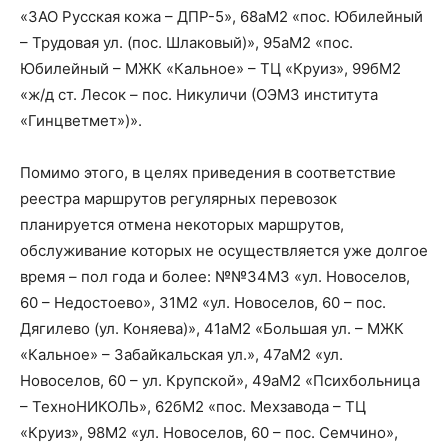
«ЗАО Русская кожа – ДПР-5», 68аМ2 «пос. Юбилейный
– Трудовая ул. (пос. Шлаковый)», 95аМ2 «пос.
Юбилейный – МЖК «Кальное» – ТЦ «Круиз», 99бМ2
«ж/д ст. Лесок – пос. Никуличи (ОЭМЗ института
«Гинцветмет»)».
Помимо этого, в целях приведения в соответствие
реестра маршрутов регулярных перевозок
планируется отмена некоторых маршрутов,
обслуживание которых не осуществляется уже долгое
время – пол года и более: №№34М3 «ул. Новоселов,
60 – Недостоево», 31М2 «ул. Новоселов, 60 – пос.
Дягилево (ул. Коняева)», 41аМ2 «Большая ул. – МЖК
«Кальное» – Забайкальская ул.», 47аМ2 «ул.
Новоселов, 60 – ул. Крупской», 49аМ2 «Психбольница
– ТехноНИКОЛЬ», 62бМ2 «пос. Мехзавода – ТЦ
«Круиз», 98М2 «ул. Новоселов, 60 – пос. Семчино»,