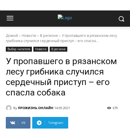
Домой
Новости
В регионе
У пропавшего в рязанском лесу
грибника случился сердечный приступ – его спасла...
Выбор читателя
Новости
В регионе
У пропавшего в рязанском
лесу грибника случился
сердечный приступ – его
спасла собака
By
ПРОЖИЗНЬ.ОНЛАЙН
14.09.2021
679
VK
Telegram