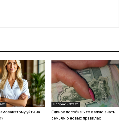
вет
Вопрос - Ответ
амозанятому уйти на
Единое пособие: что важно знать
й?
семьям о новых правилах