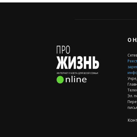
О 
Сете
Реест
заре
инфо
Учре
Глав
Теле
Эл. п
Пере
пись
Кон